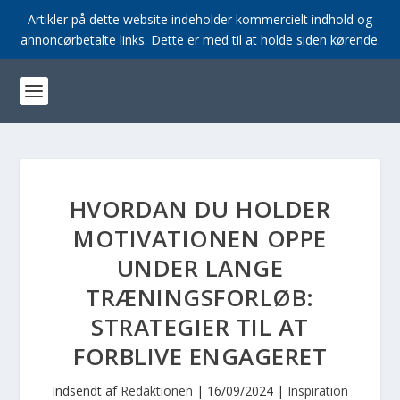
Artikler på dette website indeholder kommercielt indhold og
annoncørbetalte links. Dette er med til at holde siden kørende.
HVORDAN DU HOLDER
MOTIVATIONEN OPPE
UNDER LANGE
TRÆNINGSFORLØB:
STRATEGIER TIL AT
FORBLIVE ENGAGERET
Indsendt af
Redaktionen
|
16/09/2024
|
Inspiration