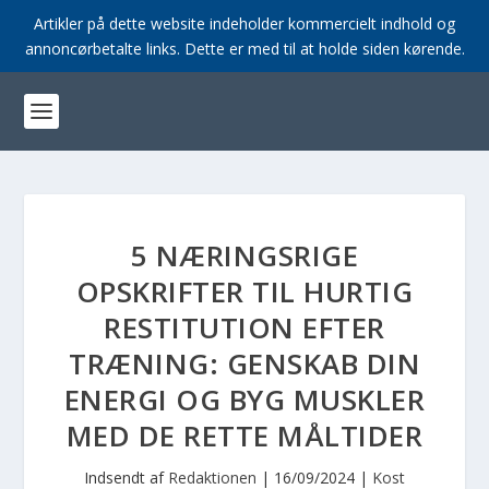
Artikler på dette website indeholder kommercielt indhold og
annoncørbetalte links. Dette er med til at holde siden kørende.
5 NÆRINGSRIGE
OPSKRIFTER TIL HURTIG
RESTITUTION EFTER
TRÆNING: GENSKAB DIN
ENERGI OG BYG MUSKLER
MED DE RETTE MÅLTIDER
Indsendt af
Redaktionen
|
16/09/2024
|
Kost