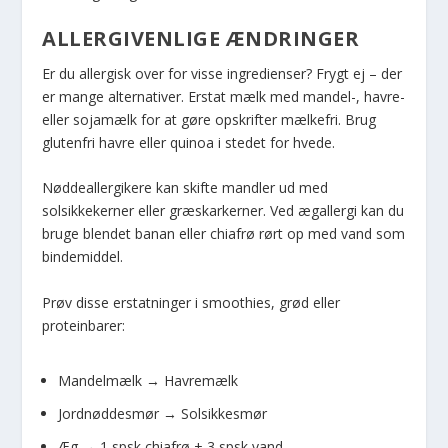
ALLERGIVENLIGE ÆNDRINGER
Er du allergisk over for visse ingredienser? Frygt ej – der
er mange alternativer. Erstat mælk med mandel-, havre-
eller sojamælk for at gøre opskrifter mælkefri. Brug
glutenfri havre eller quinoa i stedet for hvede.
Nøddeallergikere kan skifte mandler ud med
solsikkekerner eller græskarkerner. Ved ægallergi kan du
bruge blendet banan eller chiafrø rørt op med vand som
bindemiddel.
Prøv disse erstatninger i smoothies, grød eller
proteinbarer:
Mandelmælk → Havremælk
Jordnøddesmør → Solsikkesmør
Æg → 1 spsk chiafrø + 3 spsk vand