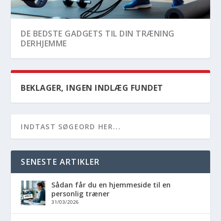
DE BEDSTE GADGETS TIL DIN TRÆNING
DERHJEMME
BEKLAGER, INGEN INDLÆG FUNDET
SENESTE ARTIKLER
Sådan får du en hjemmeside til en
PRØV PADELTENNIS SOM ER EN
SÅDAN OPBYGGER DU EN EFFEKTIV
personlig træner
FAMILIEVENLIG SPORTSGRE...
TRÆNINGSRUTINE: TIPS...
31/03/2026