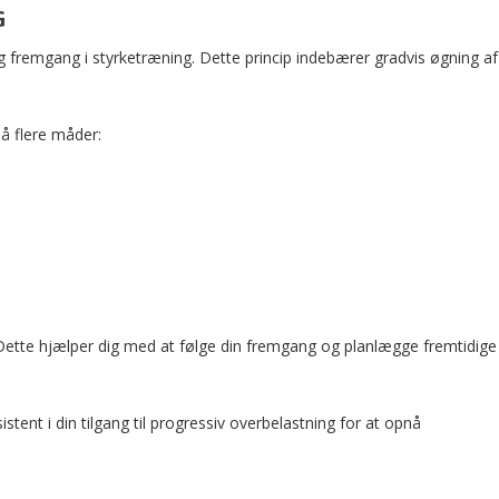
G
ig fremgang i styrketræning. Dette princip indebærer gradvis øgning af
å flere måder:
 Dette hjælper dig med at følge din fremgang og planlægge fremtidige
tent i din tilgang til progressiv overbelastning for at opnå