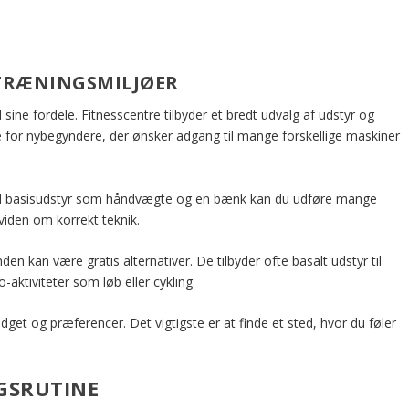
 TRÆNINGSMILJØER
 sine fordele. Fitnesscentre tilbyder et bredt udvalg af udstyr og
le for nybegyndere, der ønsker adgang til mange forskellige maskiner
 Med basisudstyr som håndvægte og en bænk kan du udføre mange
 viden om korrekt teknik.
den kan være gratis alternativer. De tilbyder ofte basalt udstyr til
ktiviteter som løb eller cykling.
budget og præferencer. Det vigtigste er at finde et sted, hvor du føler
GSRUTINE