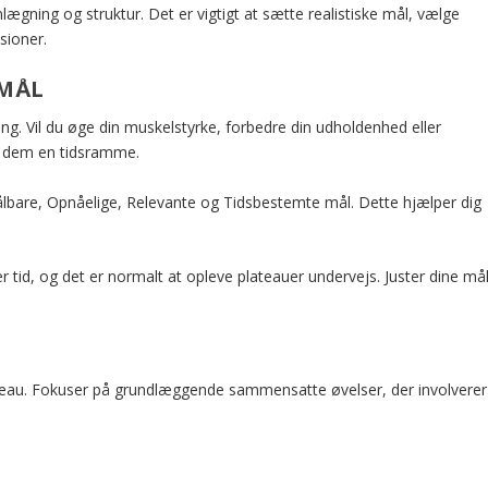
ægning og struktur. Det er vigtigt at sætte realistiske mål, vælge
sioner.
SMÅL
ng. Vil du øge din muskelstyrke, forbedre din udholdenhed eller
v dem en tidsramme.
bare, Opnåelige, Relevante og Tidsbestemte mål. Dette hjælper dig
er tid, og det er normalt at opleve plateauer undervejs. Juster dine må
niveau. Fokuser på grundlæggende sammensatte øvelser, der involverer