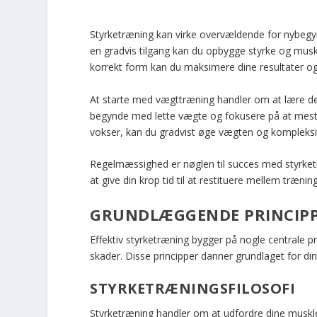
Styrketræning kan virke overvældende for nybegyn
en gradvis tilgang kan du opbygge styrke og mus
korrekt form kan du maksimere dine resultater og
At starte med vægttræning handler om at lære d
begynde med lette vægte og fokusere på at mestre 
vokser, kan du gradvist øge vægten og kompleksi
Regelmæssighed er nøglen til succes med styrketr
at give din krop tid til at restituere mellem trænin
GRUNDLÆGGENDE PRINCIPP
Effektiv styrketræning bygger på nogle centrale pr
skader. Disse principper danner grundlaget for di
STYRKETRÆNINGSFILOSOFI
Styrketræning handler om at udfordre dine muskle