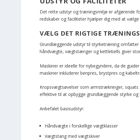
UDSTYR OG FACILITETER
Det rette udstyr og træningsmiljø er afgørende for
redskaber og faciliteter hjælper dig med at vælge 
VÆLG DET RIGTIGE TRÆNING
Grundlæggende udstyr til styrketræning omfatter
håndvægte, vægtstænger og kettlebells giver stor 
Maskiner er ideelle for nybegyndere, da de guider
maskiner inkluderer benpres, brystpres og kabelt
Kropsvægtsøvelser som armstrækninger, squats og
effektive til at opbygge grundlæggende styrke og 
Anbefalet basisudstyr:
Håndvægte i forskellige vægtklasser
Vægtstang med vægtskiver