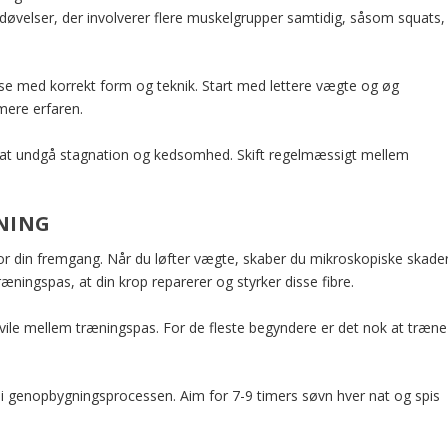
døvelser, der involverer flere muskelgrupper samtidig, såsom squats,
velse med korrekt form og teknik. Start med lettere vægte og øg
mere erfaren.
or at undgå stagnation og kedsomhed. Skift regelmæssigt mellem
NING
or din fremgang. Når du løfter vægte, skaber du mikroskopiske skade
ræningspas, at din krop reparerer og styrker disse fibre.
hvile mellem træningspas. For de fleste begyndere er det nok at træne
r i genopbygningsprocessen. Aim for 7-9 timers søvn hver nat og spis