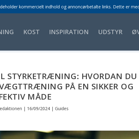
indeholder kommercielt indhold og annoncørbetalte links. Dette er med 
NING
KOST
INSPIRATION
UDSTYR
Ø
IL STYRKETRÆNING: HVORDAN DU
VÆGTTRÆNING PÅ EN SIKKER OG
FEKTIV MÅDE
edaktionen
|
16/09/2024
|
Guides